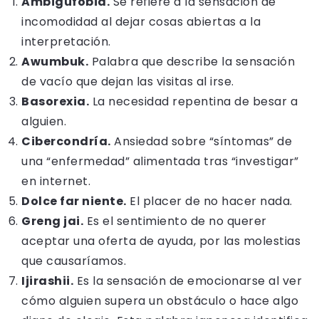
Ambigufobia.
Se refiere a la sensación de
incomodidad al dejar cosas abiertas a la
interpretación.
Awumbuk.
Palabra que describe la sensación
de vacío que dejan las visitas al irse.
Basorexia.
La necesidad repentina de besar a
alguien.
Cibercondría.
Ansiedad sobre “síntomas” de
una “enfermedad” alimentada tras “investigar”
en internet.
Dolce far niente.
El placer de no hacer nada.
Greng jai.
Es el sentimiento de no querer
aceptar una oferta de ayuda, por las molestias
que causaríamos.
Ijirashii.
Es la sensación de emocionarse al ver
cómo alguien supera un obstáculo o hace algo