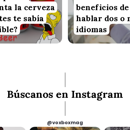
nta la cerveza
beneficios de
tes te sabía
hablar dos o
ible?
idiomas
Búscanos en Instagram
@voxboxmag