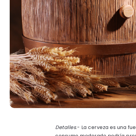
Detalles
.- La cerveza es una fue
consumo moderado podría preven