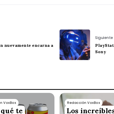
Siguiente
n nuevamente encarna a
PlayStat
Sony
n VoxBox
Redacción VoxBox
 qué te
Los increíble