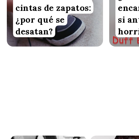
cintas de zapatos:
enca
¿por qué se
si an
desatan?
horr