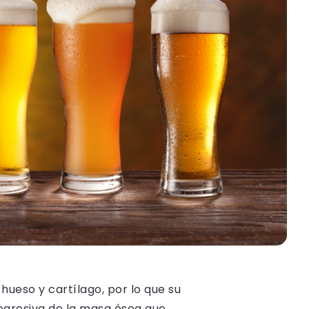
 hueso y cartílago, por lo que su
ogresiva de la masa ósea que