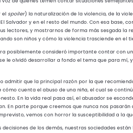
la voz de quienes temen contar situaciones semejantes
r el
spoiler
) la naturalización de la violencia, de la vio
 El Salvador y en el resto del mundo. Con esa base, c
sus lectores, y mostrarnos de forma más sesgada la re
ando son niños y cómo la violencia trasciende en el t
ra posiblemente consideró importante contar con una 
e le olvidó desarrollar a fondo el tema que para mí, 
bo admitir que la principal razón por la que recomiend
e cómo cuenta el abuso de una niña, el cual se continú
sto. En la vida real pasa así, el abusador se esconde
an. En parte porque creemos que nunca nos pasarán a
previsto, vemos con horror la susceptibilidad a la q
las decisiones de los demás, nuestras sociedades están