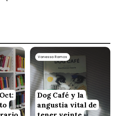
Vanessa Ramos
Oct:
Dog Café y la
to
angustia vital de
erario
tener veinte