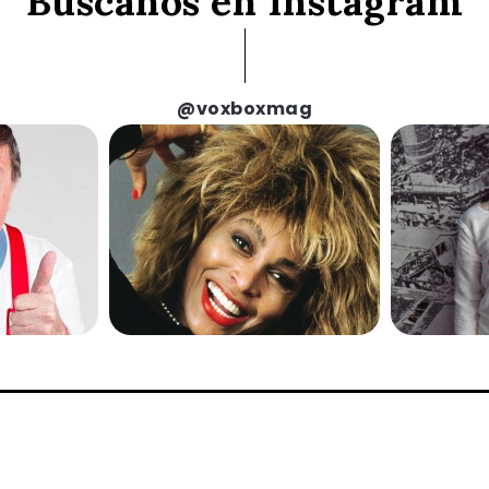
Búscanos en Instagram
@voxboxmag