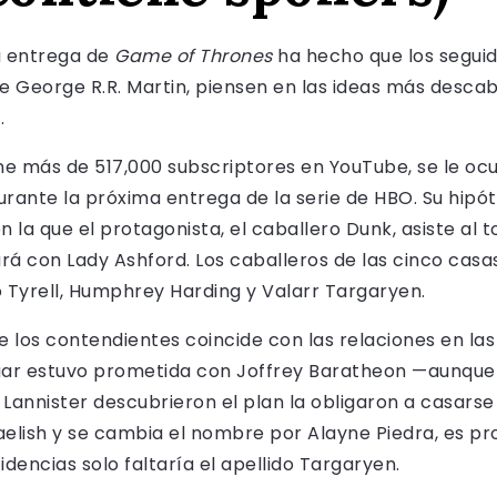
a entrega de
Game of Thrones
ha hecho que los seguido
de George R.R. Martin, piensen en las ideas más desca
.
iene más de 517,000 subscriptores en YouTube, se le o
ante la próxima entrega de la serie de HBO. Su hipóte
n la que el protagonista, el caballero Dunk, asiste al
 con Lady Ashford. Los caballeros de las cinco casas
o Tyrell, Humphrey Harding y Valarr Targaryen.
 de los contendientes coincide con las relaciones en la
lugar estuvo prometida con Joffrey Baratheon —aunque
s Lannister descubrieron el plan la obligaron a casars
elish y se cambia el nombre por Alayne Piedra, es pr
idencias solo faltaría el apellido Targaryen.