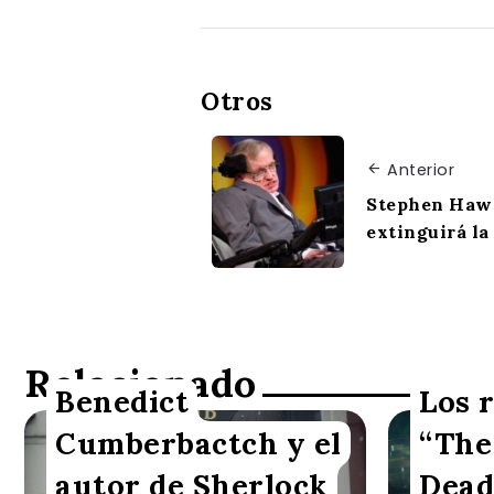
Otros
Anterior
Stephen Hawk
extinguirá l
Relacionado
Benedict
Los 
Cumberbactch y el
“The
Ricardo Corea
Redacció
autor de Sherlock
Dead