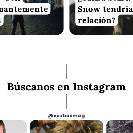
mantemente
Snow tendrí
s
relación?
Búscanos en Instagram
@voxboxmag