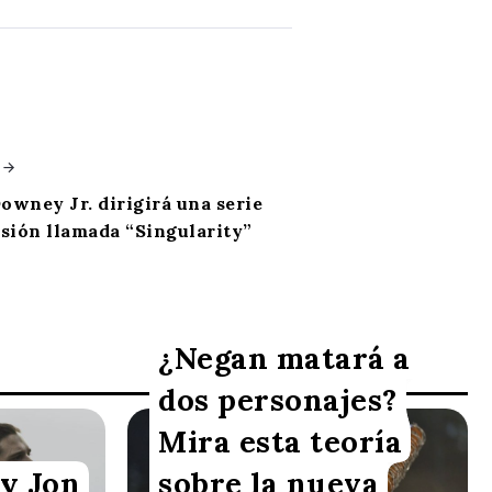
owney Jr. dirigirá una serie
isión llamada “Singularity”
¿Negan matará a
dos personajes?
Mira esta teoría
Redacción VoxBox
 y Jon
sobre la nueva