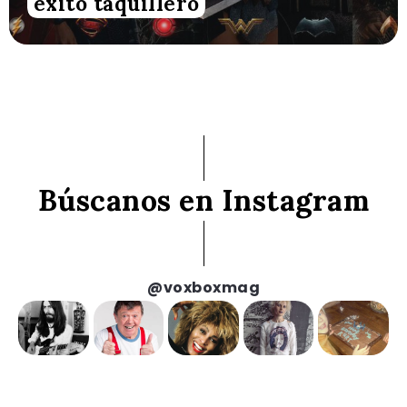
éxito taquillero
Búscanos en Instagram
@voxboxmag