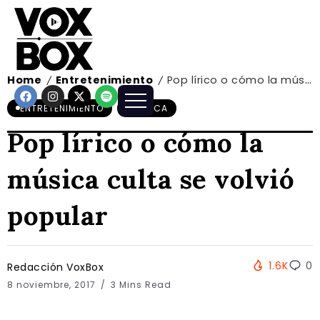
Home
Entretenimiento
Pop lírico o cómo la música culta se volvió popular
/
/
ENTRETENIMIENTO
MÚSICA
Pop lírico o cómo la
música culta se volvió
popular
1.6K
0
Redacción VoxBox
8 noviembre, 2017
3 Mins Read