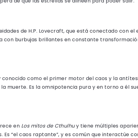
pera de que las estrellas se alineen para poder salir.
deidades de H.P. Lovecraft, que está conectado con el 
 con burbujas brillantes en constante transformación 
 y conocido como el primer motor del caos y la antítesi
 a la muerte. Es la omnipotencia pura y en torno a él 
arece en
Los mitos de Cthulhu
y tiene múltiples aparie
 Es “el caos raptante”, y es común que interactúe co