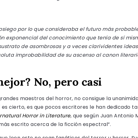
osiego por lo que consideraba el futuro más probable,
 exponencial del conocimiento que tenía de sí misma
co sustrato de asombrosas y a veces clarividentes ide
soluta improbabilidad de su ascenso al canon litera
mejor? No, pero casi
s grandes maestros del horror, no consigue la unanimid
sí es cierto, es que pocos escritores le han dedicado 
natural Horror in Literature
, que según Juan Antonio M
ás escrito acerca de la ficción espectral”.
 leen esto no sean fanáticos del terror u horror. Su