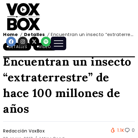
Home
Detalles
Encuentran un insecto “extraterrestre” de hace 100 millones de años
/
/
DETALLES
VIDEOS
Encuentran un insecto
“extraterrestre” de
hace 100 millones de
años
1.1K
0
Redacción VoxBox