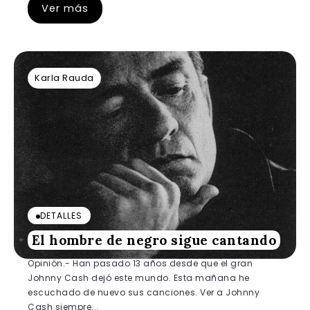
Ver más
Karla Rauda
DETALLES
El hombre de negro sigue cantando
Opinión.- Han pasado 13 años desde que el gran
Johnny Cash dejó este mundo. Esta mañana he
escuchado de nuevo sus canciones. Ver a Johnny
Cash siempre...