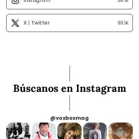
Instagram
34.1K
X | Twitter
93.1K
Búscanos en Instagram
@voxboxmag