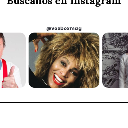
Búscanos en Instagram
@voxboxmag