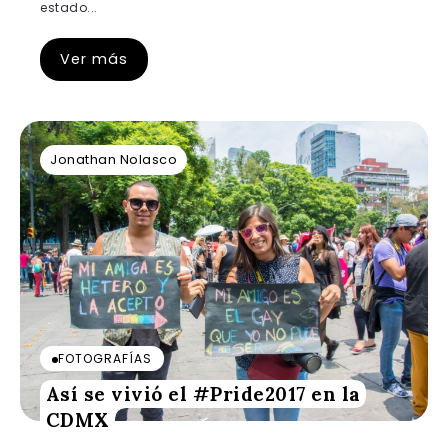
estado...
Ver más
Jonathan Nolasco
FOTOGRAFÍAS
Así se vivió el #Pride2017 en la
CDMX