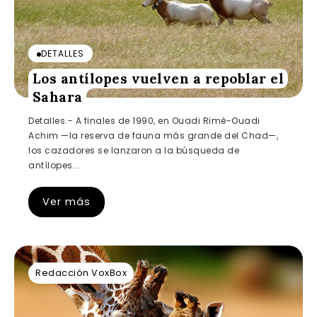
DETALLES
Los antílopes vuelven a repoblar el
Sahara
Detalles.- A finales de 1990, en Ouadi Rimé-Ouadi
Achim —la reserva de fauna más grande del Chad—,
los cazadores se lanzaron a la búsqueda de
antílopes...
Ver más
Redacción VoxBox