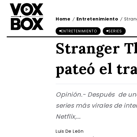
Home
Entretenimiento
Stran
/
/
ENTRETENIMIENTO
SERIES
Stranger Th
pateó el tr
Opinión.- Después de un
series más virales de int
Netflix,...
Luis De León