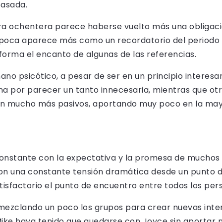
pasada.
era ochentera parece haberse vuelto más una obliga
 época aparece más como un recordatorio del periodo
forma el encanto de algunas de las referencias.
o psicótico, a pesar de ser en un principio interesa
na por parecer un tanto innecesaria, mientras que ot
en mucho más pasivos, aportando muy poco en la mayo
onstante con la expectativa y la promesa de muchos 
con una constante tensión dramática desde un punto d
isfactorio el punto de encuentro entre todos los pers
ezclando un poco los grupos para crear nuevas inte
Mike haya tenido que quedarse con Joyce sin aportar