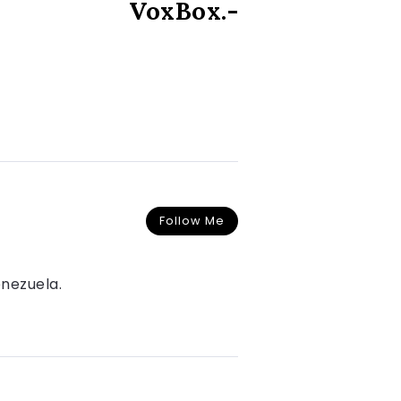
VoxBox.-
Follow Me
nezuela.