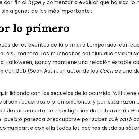
 dar fin al
hype
y comenzar a evaluar que ha sido lo 
s sin algunos de los más importantes:
r lo primero
pués de los eventos de la primera temporada, con cad
al a su manera. Los muchachos del club audiovisual s
ra Halloween, Nancy mantiene una relación estable co
ón con Bob (Sean Astin, un actor de los
Goonies
, una d
r lidiando con las secuelas de lo ocurrido. Will tiene
be si son recuerdos o premoniciones, y por esta razón 
 del departamento de investigación del Laboratorio H
el pueblo parezca preocuparse por saber qué pasó con
 comunicarse con ella todas las noches desde su sóta