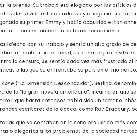
r la prensa. Su trabajo era elogiado por los críticos 
l estilo de vida estadounidense y el ingenio que eman
a ganado su primer Emmy y había adquirido el tan anh
tentar económicamente a su familia escribiendo.
satisfecho con su trabajo y sentía un alto grado de de
naban a cambiar su material, esto con el propósito de
contra la censura, se sentía cada vez más frustrado al
líticas a las que se enfrentaba su país en el momento
t Zone
(“La Dimensión Desconocida”). Serling, denomin
ca de la “la gran novela americana”, incurrió en una se
l terror, que hasta entonces había sido un terreno inhós
randes escritores de la época, como Ray Bradbury, po
istorias que se contaban en la serie era usado más c
ras o alegorías a los problemas de la sociedad norte