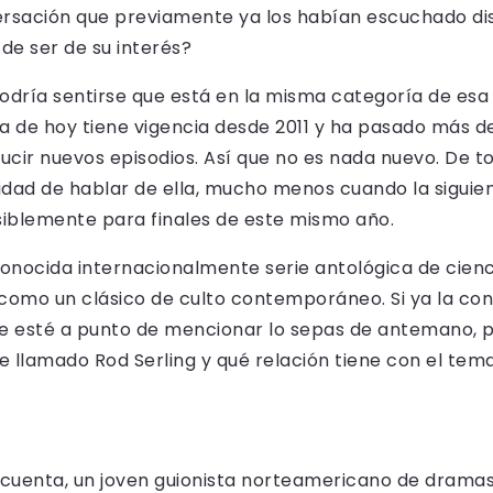
rsación que previamente ya los habían escuchado disc
e ser de su interés?
odría sentirse que está en la misma categoría de esa
ía de hoy tiene vigencia desde 2011 y ha pasado más d
ucir nuevos episodios. Así que no es nada nuevo. De 
nidad de hablar de ella, mucho menos cuando la sigu
siblemente para finales de este mismo año.
onocida internacionalmente serie antológica de cienc
 como un clásico de culto contemporáneo. Si ya la co
e esté a punto de mencionar lo sepas de antemano, pe
e llamado Rod Serling y qué relación tiene con el tem
incuenta, un joven guionista norteamericano de dramas