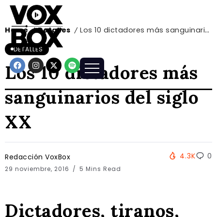
Home
Detalles
Los 10 dictadores más sanguinarios del siglo XX
/
/
DETALLES
Los 10 dictadores más
sanguinarios del siglo
XX
4.3K
0
Redacción VoxBox
29 noviembre, 2016
5 Mins Read
Dictadores, tiranos,