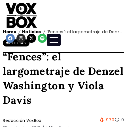
Home
Noticias
“Fences”: el largometraje de Denzel Washington y Viola Davis
/
/
NOTICIAS
“Fences”: el
largometraje de Denzel
Washington y Viola
Davis
970
0
Redacción VoxBox