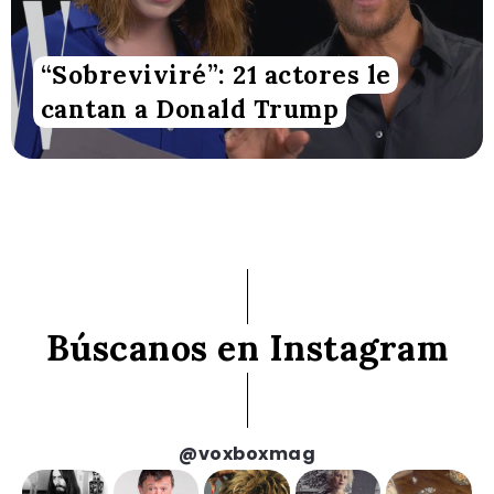
“Sobreviviré”: 21 actores le
cantan a Donald Trump
Búscanos en Instagram
@voxboxmag