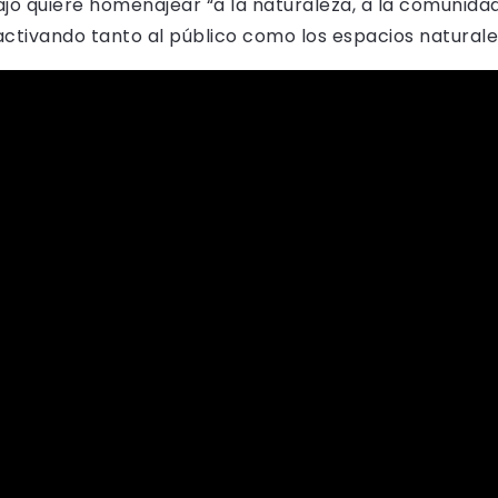
o quiere homenajear “a la naturaleza, a la comunidad
activando tanto al público como los espacios naturale