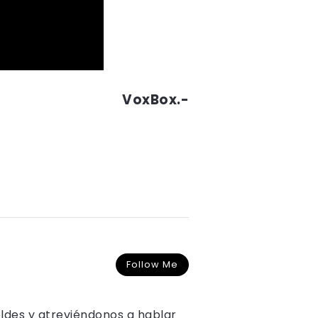
VoxBox.-
Follow Me
oldes y atreviéndonos a hablar