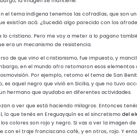
mbargo, la imagen se mantiene.
en el tema indígena tenemos las cofradías, que son una 
 que existían acá. ¿Sucedió algo parecido con los afro
lo cristiano. Pero me voy a meter a lo pagano también
ue era un mecanismo de resistencia.
o de que vino el cristianismo, fue impuesto, y mancil
embargo, en el mundo afro retomaron esos elementos c
cosmovisión. Por ejemplo, retomo el tema de San Beni
o, es aquel negro que vivió en Sicilia, y que no tuvo a
a un hermano que ayudaba en diferentes actividades.
zan a ver que está haciendo milagros. Entonces tenés,
l, lo que tenés en Ereguayquín es el sincretismo
del e
 los colores son rojo y negro. Si vas a ver la imagen d
 con el traje franciscano café, y en otros, rojo. Y en