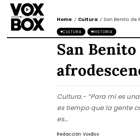
Home
Cultura
San Benito de 
/
/
CULTURA
HISTORIA
San Benito 
afrodescen
Cultura.- “Para mí es una 
es tiempo que la gente c
es...
Redacción VoxBox