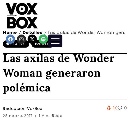
Home
Detalles
Las axilas de Wonder Woman generaron polémica
/
/
DETALLES
VIDEOS
Las axilas de Wonder
Woman generaron
polémica
1K
0
Redacción VoxBox
28 marzo, 2017
1 Mins Read