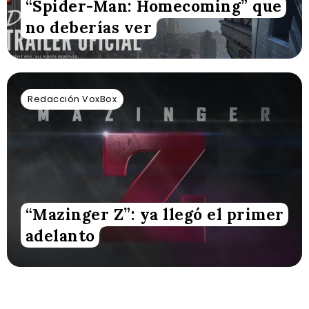
“Spider-Man: Homecoming” que
no deberías ver
Redacción VoxBox
“Mazinger Z”: ya llegó el primer
adelanto