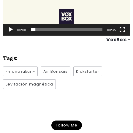
00:00
00:35
VoxBox.-
Tags:
«monozukuri»
Air Bonsáis
Kickstarter
Levitación magnética
Follow Me