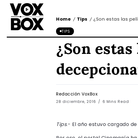
Home
Tips
¿Son estas las pe
/
/
TIPS
¿Son estas 
decepciona
Redacción VoxBox
28 diciembre, 2016
6 Mins Read
Tips
.- El año estuvo cargado de
Por eso, el portal Cinemanía ha