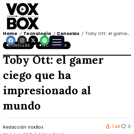
Home
Tecnología
Consolas
Toby Ott: el gamer ciego que ha impresionado al mundo
/
/
/
CONSOLAS
TECNOLOGÍA
Toby Ott: el gamer
ciego que ha
impresionado al
mundo
1.4K
0
Redacción VoxBox