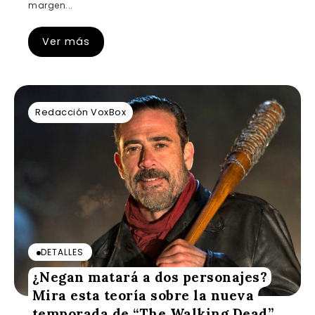
margen...
Ver más
Redacción VoxBox
DETALLES
¿Negan matará a dos personajes?
Mira esta teoría sobre la nueva
temporada de “The Walking Dead”