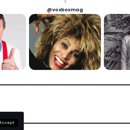
@voxboxmag
Accept