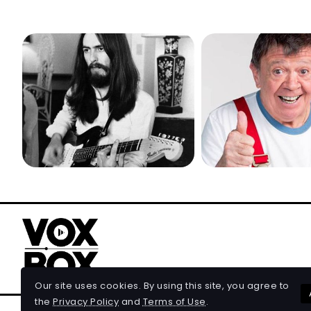
Our site uses cookies. By using this site, you agree to
the
Privacy Policy
and
Terms of Use
.