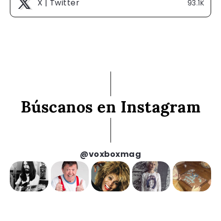
X | Twitter
93.1K
Búscanos en Instagram
@voxboxmag