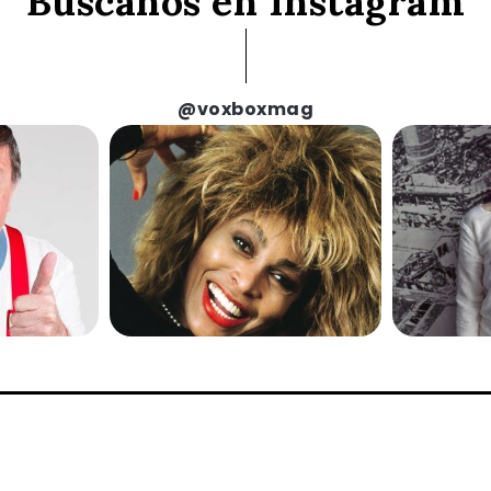
Búscanos en Instagram
@voxboxmag