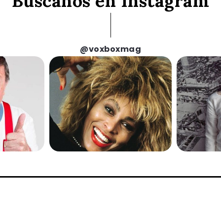
Búscanos en Instagram
@voxboxmag