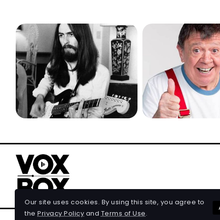
Our site uses cookies. By using this site, you agree to
the
Privacy Policy
and
Terms of Use
.