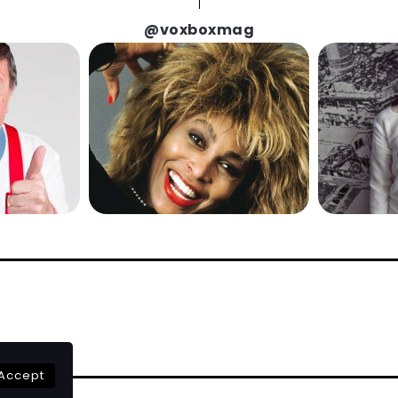
@voxboxmag
Accept