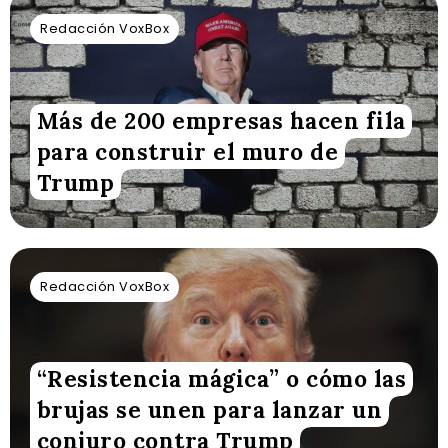
Redacción VoxBox
Más de 200 empresas hacen fila
para construir el muro de
Trump
Redacción VoxBox
“Resistencia mágica” o cómo las
brujas se unen para lanzar un
conjuro contra Trump