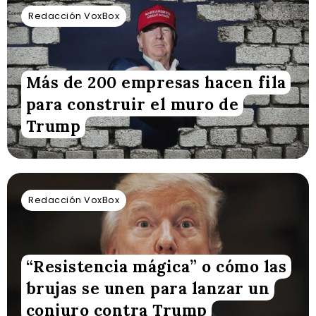
Redacción VoxBox
Más de 200 empresas hacen fila
para construir el muro de
Trump
Redacción VoxBox
“Resistencia mágica” o cómo las
brujas se unen para lanzar un
conjuro contra Trump