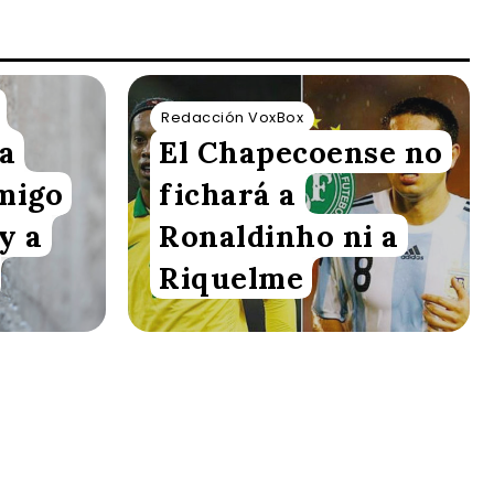
Redacción VoxBox
a
El Chapecoense no
migo
fichará a
y a
Ronaldinho ni a
Riquelme