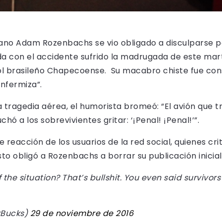
liano Adam Rozenbachs se vio obligado a disculparse p
da con el accidente sufrido la madrugada de este mart
bol brasileño Chapecoense. Su macabro chiste fue co
nfermiza”.
a tragedia aérea, el humorista bromeó: “El avión que t
hó a los sobrevivientes gritar: ‘¡Penal! ¡Penal!’”.
e reacción de los usuarios de la red social, quienes c
to obligó a Rozenbachs a borrar su publicación inicia
 the situation? That’s bullshit. You even said survivors
rBucks)
29 de noviembre de 2016