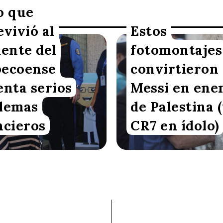
o que
evivió al
Estos
dente del
fotomontajes
n VoxBox
Redacción VoxBox
ecoense
convirtieron 
enta serios
Messi en ene
lemas
de Palestina (
ncieros
CR7 en ídolo)