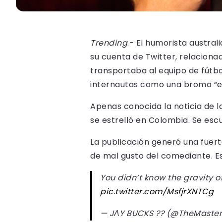
Trending
.- El humorista austra
su cuenta de Twitter, relaciona
transportaba al equipo de fút
internautas como una broma “e
Apenas conocida la noticia de l
se estrelló en Colombia. Se escuc
La publicación generó una fuert
de mal gusto del comediante. Es
You didn’t know the gravity of
pic.twitter.com/MsfjrXNTCg
— JΛY BUCKS ?? (@TheMaste