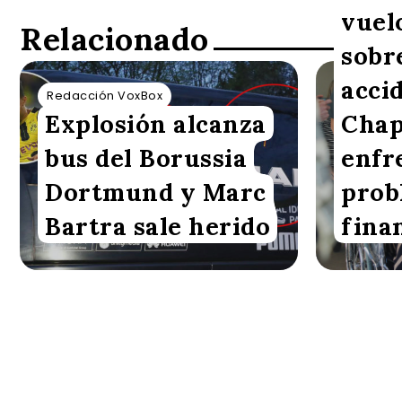
vuel
Relacionado
sobr
acci
Redacción VoxBox
Redacció
Explosión alcanza
Chap
bus del Borussia
enfr
Dortmund y Marc
prob
Bartra sale herido
fina