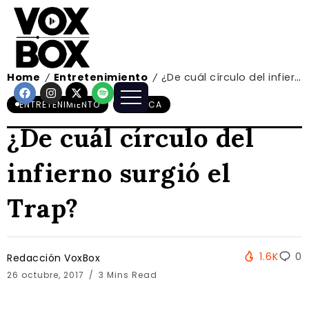
Home
Entretenimiento
¿De cuál círculo del infierno surgió el Trap?
/
/
ENTRETENIMIENTO
MÚSICA
¿De cuál círculo del
infierno surgió el
Trap?
1.6K
0
Redacción VoxBox
26 octubre, 2017
3 Mins Read