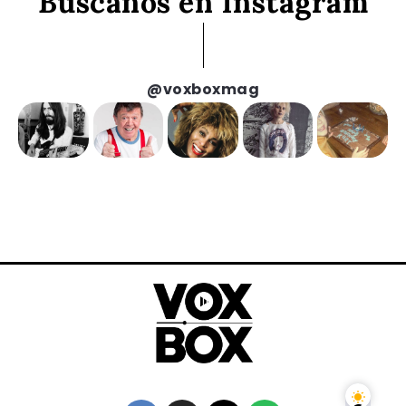
Búscanos en Instagram
@voxboxmag