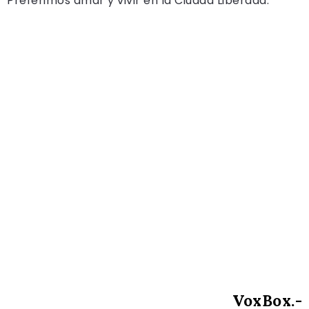
Preferimos amar y vivir en la Ciudad Liberada.
VoxBox.-