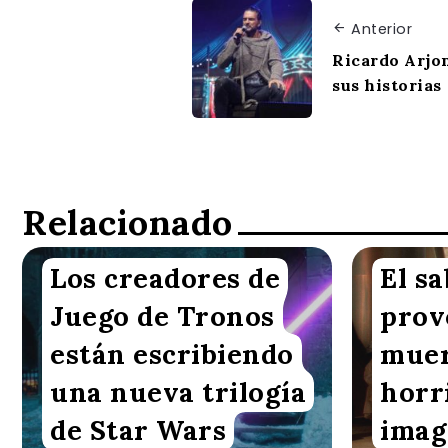
Anterior
Ricardo Arjon
sus historias
Relacionado
Los creadores de
El sa
Redacción VoxBox
Redacció
Juego de Tronos
prov
están escribiendo
muer
una nueva trilogía
horr
de Star Wars
imag