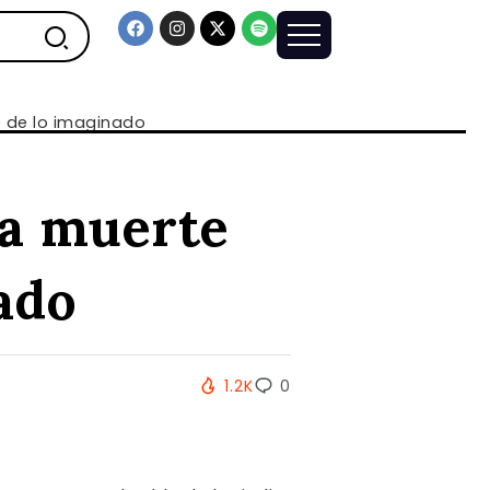
e de lo imaginado
na muerte
ado
1.2K
0