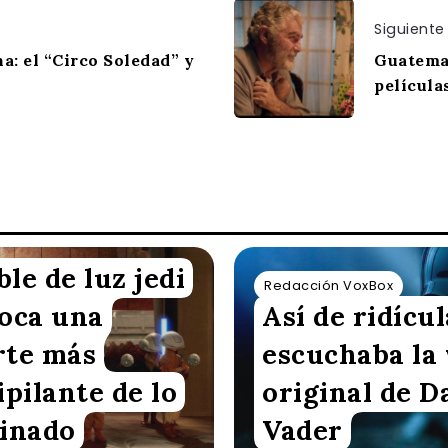
Siguiente
a: el “Circo Soledad” y
Guatemal
película
ble de luz jedi
n VoxBox
Redacción VoxBox
oca una
Así de ridícul
te más
escuchaba la
ipilante de lo
original de D
inado
Vader