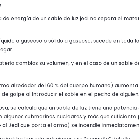
.
a de energía de un sable de luz jedi no separa el mater
quido a gaseoso o sólido a gaseoso, sucede en toda la
legar.
teria cambias su volumen, y en el caso de un sable d
rma alrededor del 60 % del cuerpo humano) aumenta 1
de golpe al introducir el sable en el pecho de alguien
osa, se calcula que un sable de luz tiene una potenci
de algunos submarinos nucleares y más que suficiente 
 al Jedi que porta el arma) se incendie inmediatamen
a jedi ha logrado solucionar ese “pequeño” detalle.