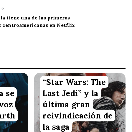
a tiene una de las primeras
s centroamericanas en Netflix
“Star Wars: The
Karla Rauda
a se
Last Jedi” y la
 voz
última gran
arth
reivindicación de
la saga