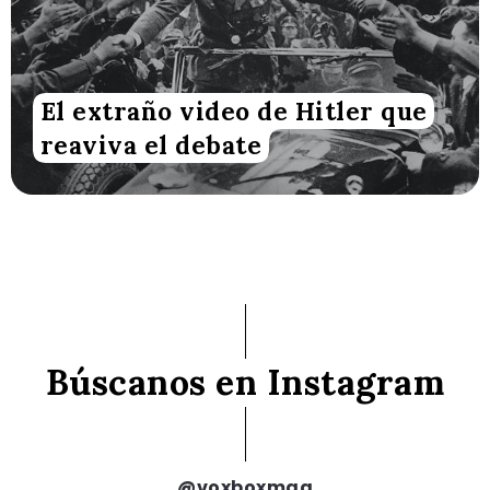
El extraño video de Hitler que
reaviva el debate
Búscanos en Instagram
@voxboxmag