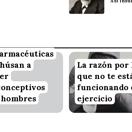
Así insu
farmacéuticas
ehúsan a
La razón por 
n VoxBox
Redacción VoxBox
er
que no te est
conceptivos
funcionando 
 hombres
ejercicio