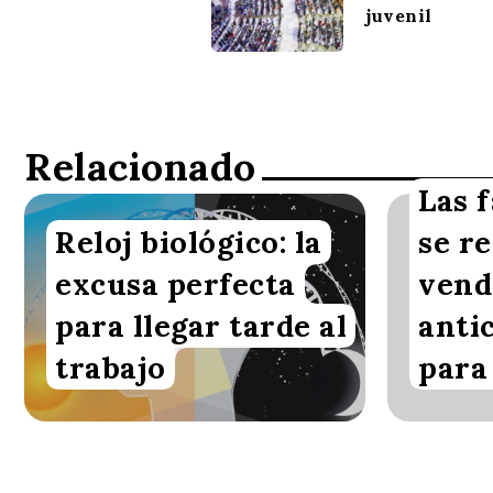
juvenil
Relacionado
Las 
Reloj biológico: la
se r
Redacción VoxBox
Redacció
excusa perfecta
vend
para llegar tarde al
anti
trabajo
para