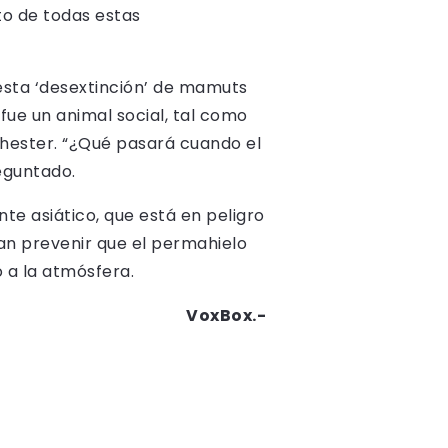
o de todas estas
esta ‘desextinción’ de mamuts
fue un animal social, tal como
chester. “¿Qué pasará cuando el
eguntado.
nte asiático, que está en peligro
an prevenir que el permahielo
o a la atmósfera.
VoxBox.-