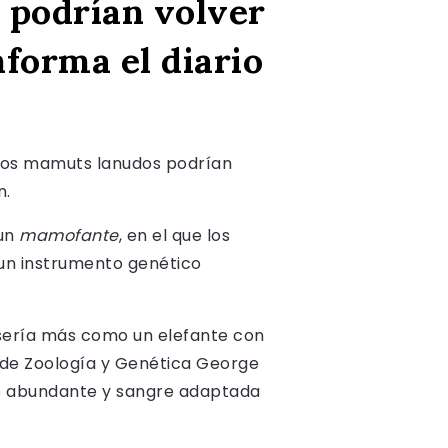
 podrían volver
nforma el diario
e los mamuts lanudos podrían
n.
 un
mamofante
, en el que los
 un instrumento genético
 sería más como un elefante con
r de Zoología y Genética George
go abundante y sangre adaptada