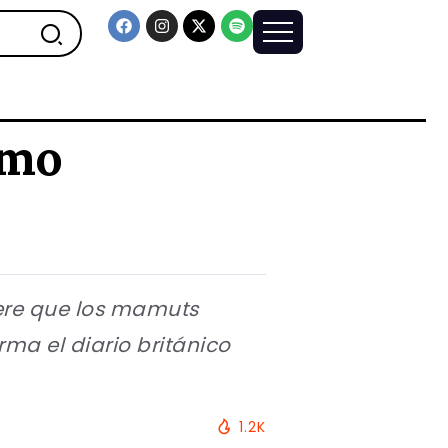
ómo
iere que los mamuts
rma el diario británico
1.2K