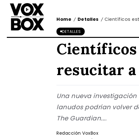
Home
Detalles
Científicos e
/
/
DETALLES
Científico
resucitar 
Una nueva investigación 
lanudos podrían volver de
The Guardian....
Redacción VoxBox