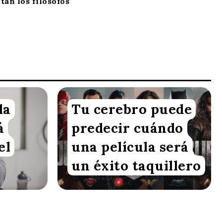
ltan los filósofos
la
Tu cerebro puede
Redacción VoxBox
á
predecir cuándo
el
una película será
un éxito taquillero