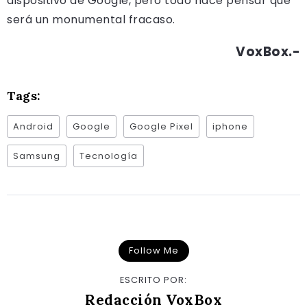
dispositivo de Google, pero todo hace pensar que
será un monumental fracaso.
VoxBox.-
Tags:
Android
Google
Google Pixel
iphone
Samsung
Tecnología
Follow Me
ESCRITO POR:
Redacción VoxBox