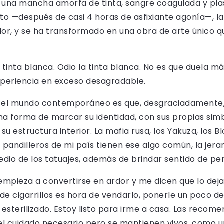
ce una mancha amorfa de tinta, sangre coagulada y p
 listo —después de casi 4 horas de asfixiante agonía—, 
or, y se ha transformado en una obra de arte único q
 tinta blanca. Odio la tinta blanca. No es que duela m
xperiencia en exceso desagradable.
en el mundo contemporáneo es que, desgraciadamente
na forma de marcar su identidad, con sus propias sim
 estructura interior. La mafia rusa, los Yakuza, los Blo
pandilleros de mi país tienen ese algo común, la jerar
medio de los tatuajes, además de brindar sentido de p
 empieza a convertirse en ardor y me dicen que lo deja
de cigarrillos es hora de vendarlo, ponerle un poco de
esterilizado. Estoy listo para irme a casa. Las recom
el cuidado necesario pero se mantienen vivos, como un 