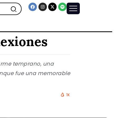
lexiones
arme temprano, una
aunque fue una memorable
1K