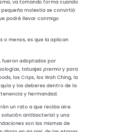
lasma, va tomando forma cuando
la pequeña molestia se convirtió
ue podré llevar conmigo
ás o menos, es que la aplican
, fueron adoptados por
bologías, tatuajes
premio
y para
ods, los Crips, los Wah Ching, la
quía y los deberes dentro de la
ertenencia y hermandad.
rán un rato a que reciba aire.
 solución antibacterial y una
endaciones son las mismas de
diario en mi piel, de las etapas