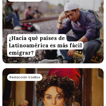
¿Hacia qué países de
Latinoamérica es más fácil
emigrar?
Redacción VoxBox