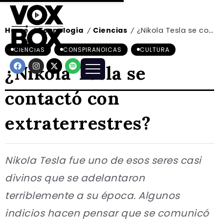
Home
Tecnología
Ciencias
¿Nikola Tesla se contactó con extraterrestres?
/
/
/
CIENCIAS
CONSPIRANOICAS
CULTURA
¿Nikola Tesla se
contactó con
extraterrestres?
Nikola Tesla fue uno de esos seres casi
divinos que se adelantaron
terriblemente a su época. Algunos
indicios hacen pensar que se comunicó