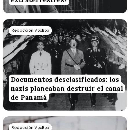
extraterrestres?
Redacción VoxBox
Documentos desclasificados: los
nazis planeaban destruir el canal
de Panamá
Redacción VoxBox