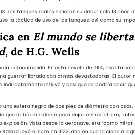
3. Los tanques reales hicieron su debut solo 13 años má
uso la táctica de uso de los tanques, así como su impa
ica en
El mundo se liberta
d
, de H.G. Wells
ecía autocumplida. En esta novela de 1914, escrita sol
ima guerra” librada con armas devastadoras. El autor 
e indirectamente influyó y casi que se podría decir 
 una esfera negra de dos pies de diámetro con asas, e
de que debía morderse para dejar entrar el aire, ante
explosión, vista desde la aeronave, era “como mirar 
 Szilárd leyó el libro en 1932, año en que la ciencia log