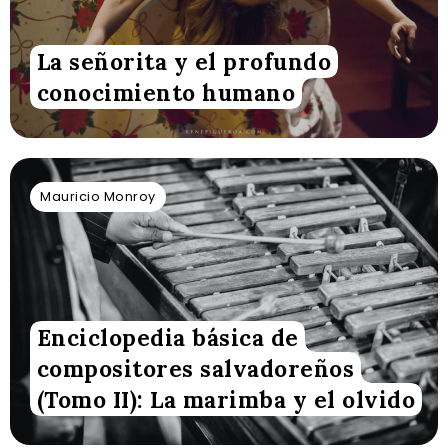
La señorita y el profundo
conocimiento humano
Mauricio Monroy
Enciclopedia básica de
compositores salvadoreños
(Tomo II): La marimba y el olvido