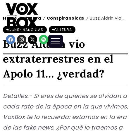
Home
Cultura
Conspiranoicas
Buzz Aldrin vio extraterrestres en el Apolo 11… ¿verdad?
/
/
/
CONSPIRANOICAS
CULTURA
Buzz Aldrin vio
extraterrestres en el
Apolo 11… ¿verdad?
Detalles.- Si eres de quienes se olvidan a
cada rato de la época en la que vivimos,
VoxBox te lo recuerda: estamos en la era
de las fake news. ¿Por qué lo traemos a