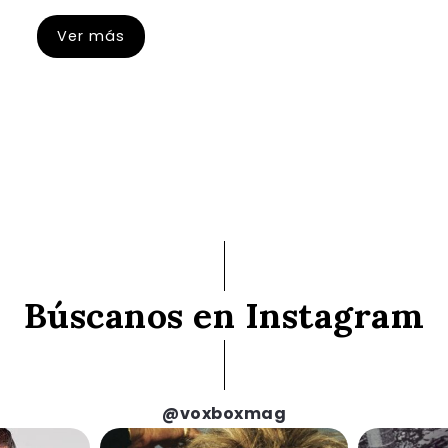
Ver más
Búscanos en Instagram
@voxboxmag