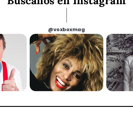
Búscanos en Instagram
@voxboxmag