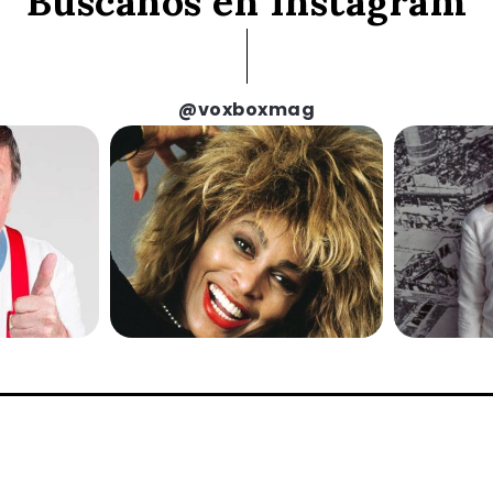
Búscanos en Instagram
@voxboxmag