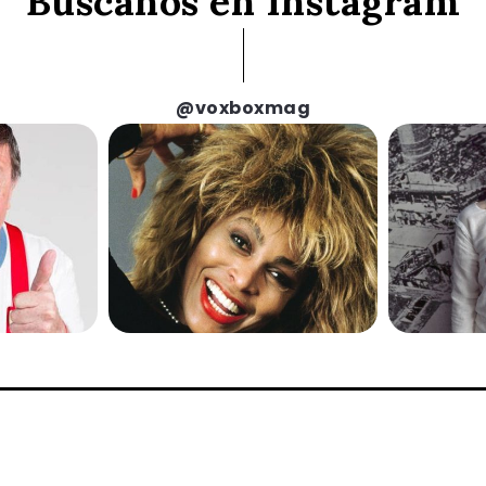
Búscanos en Instagram
@voxboxmag