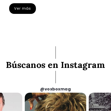
Ver más
Búscanos en Instagram
@voxboxmag