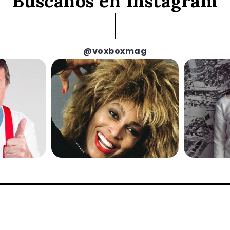
Búscanos en Instagram
@voxboxmag